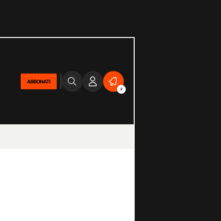
ABBONATI
2