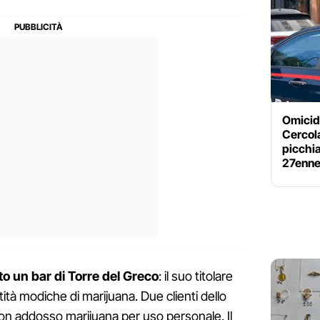
Omicidi
Cercola
picchia
27enn
to un bar di Torre del Greco
: il suo titolare
tà modiche di marijuana. Due clienti dello
con addosso marijuana per uso personale. Il