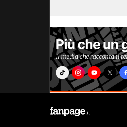
Più che un 
Il media che racconta il 