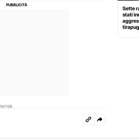
Sette r
stati i
aggress
tirapug
 NOTIZIE