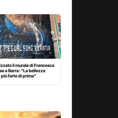
zzato il murale di Francesca
e a Barra: “La bellezza
 più forte di prima”