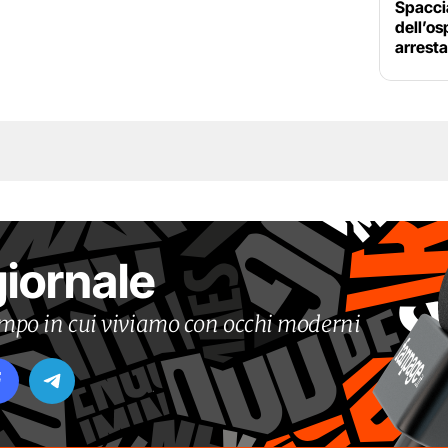
Spacci
dell’os
arrest
giornale
tempo in cui viviamo con occhi moderni