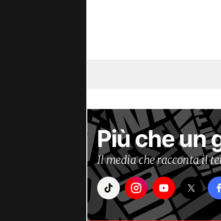
Più che un 
Il media che racconta il 