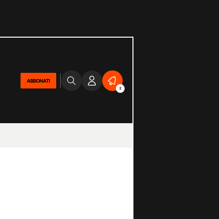
ABBONATI
2