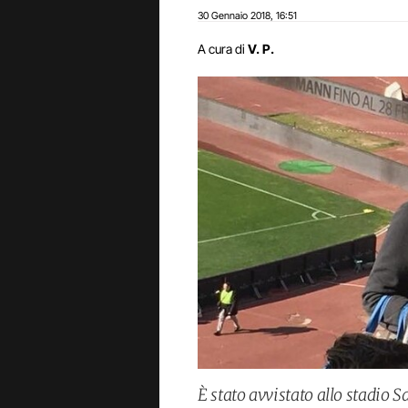
30 Gennaio 2018
16:51
,
A cura di
V. P.
È stato avvistato allo stadio S