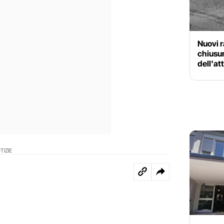
Nuovi r
chiusur
dell'at
TIZIE