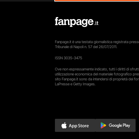
Fanpage.it è una testata giornalistica registrata presso
Tribunale di Napoli n. 57 del 26/07/2011.
ISSN 3035-3475
Ove non espressamente indicato, tutti i diritti di sfru
utilizzazione economica del materiale fotografico pre
sito Fanpage.it sono da intendersi di proprietà dei forn
LaPresse e Getty Images.