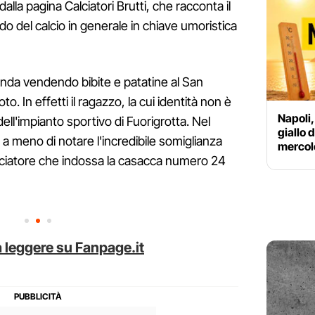
lla pagina Calciatori Brutti, che racconta il
do del calcio in generale in chiave umoristica
onda vendendo bibite e patatine al San
oto. In effetti il ragazzo, la cui identità non è
Napoli,
dell'impianto sportivo di Fuorigrotta. Nel
giallo 
 a meno di notare l'incredibile somiglianza
mercole
l calciatore che indossa la casacca numero 24
 leggere su Fanpage.it