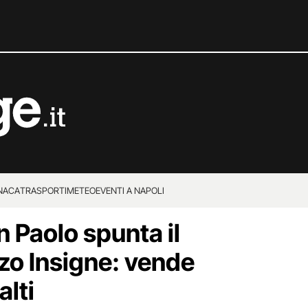
NACA
TRASPORTI
METEO
EVENTI A NAPOLI
n Paolo spunta il
nzo Insigne: vende
alti