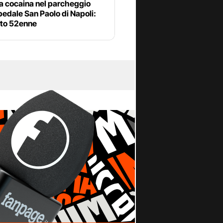
a cocaina nel parcheggio
pedale San Paolo di Napoli:
ato 52enne