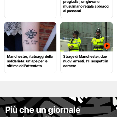
pregiudizi, un giovane
musulmano regala abbracci
ai passanti
Manchester, i tatuaggi della
Strage di Manchester, due
solidarietà: un'ape per le
nuovi arresti. 11 i sospetti in
vittime dell'attentato
carcere
Più che un giornale