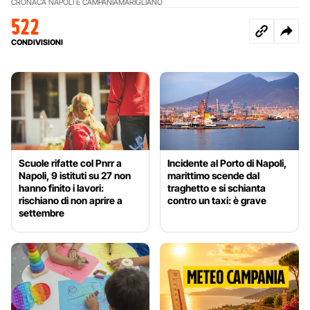
CRONACA NAPOLI E CAMPANIA
MARIGLIANO
522
CONDIVISIONI
Scuole rifatte col Pnrr a
Incidente al Porto di Napoli,
Napoli, 9 istituti su 27 non
marittimo scende dal
hanno finito i lavori:
traghetto e si schianta
rischiano di non aprire a
contro un taxi: è grave
settembre