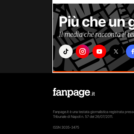
Più che un 
Il media che racconta il 
Fanpage.it è una testata giornalistica registrata presso
Tribunale di Napoli n. 57 del 26/07/2011.
ISSN 3035-3475