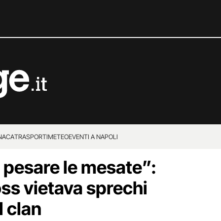
NACA
TRASPORTI
METEO
EVENTI A NAPOLI
pesare le mesate”:
oss vietava sprechi
l clan