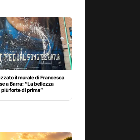
zzato il murale di Francesca
e a Barra: “La bellezza
 più forte di prima”