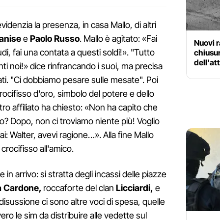
videnzia la presenza, in casa Mallo, di altri
anise
e
Paolo Russo
. Mallo è agitato: «Fai
Nuovi r
i, fai una contata a questi soldi!». "Tutto
chiusur
dell'at
nti noi!» dice rinfrancando i suoi, ma precisa
ti. "Ci dobbiamo pesare sulle mesate". Poi
crocifisso d'oro, simbolo del potere e dello
tro affiliato ha chiesto: «Non ha capito che
? Dopo, non ci troviamo niente più! Voglio
i: Walter, avevi ragione…». Alla fine Mallo
crocifisso all'amico.
in arrivo: si stratta degli incassi delle piazze
a Cardone,
roccaforte del clan
Licciardi,
e
disussione ci sono altre voci di spesa, quelle
vero le sim da distribuire alle vedette sul