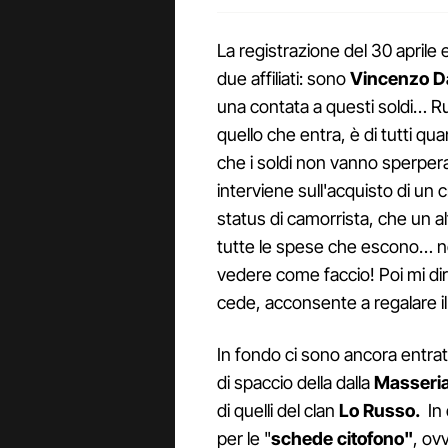
La registrazione del 30 aprile e
due affiliati: sono
Vincenzo D
una contata a questi soldi… Rud
quello che entra, è di tutti qua
che i soldi non vanno sperpera
interviene sull'acquisto di un 
status di camorrista, che un al
tutte le spese che escono… no
vedere come faccio! Poi mi dira
cede, acconsente a regalare il 
In fondo ci sono ancora entrate 
di spaccio della dalla
Masseri
di quelli del clan
Lo Russo.
In 
per le "
schede citofono"
, ov