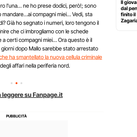
Il giov
uro l'una… ne ho prese dodici, però!; sono
dal pe
vo mandare…ai compagni miei… Vedi, sta
finito 
Zagari
edi? Già ho segnato i numeri, loro tengono il
inire che ci imbrogliamo con le schede
a certi compagni miei… Ora questo è il
 giorni dopo Mallo sarebbe stato arrestato
che ha smantellato la nuova cellula criminale
egli affari nella periferia nord.
 leggere su Fanpage.it