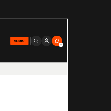
ABBONATI
2