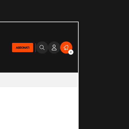
ABBONATI
2