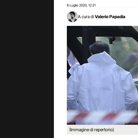
8 Luglio 2020
12:21
,
A cura di
Valerio Papadia
(Immagine di repertorio)