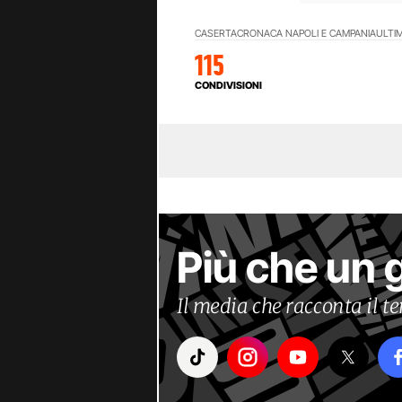
CASERTA
CRONACA NAPOLI E CAMPANIA
ULTIM
115
CONDIVISIONI
Più che un 
Il media che racconta il 