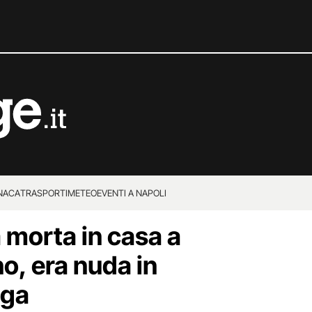
NACA
TRASPORTI
METEO
EVENTI A NAPOLI
 morta in casa a
o, era nuda in
aga