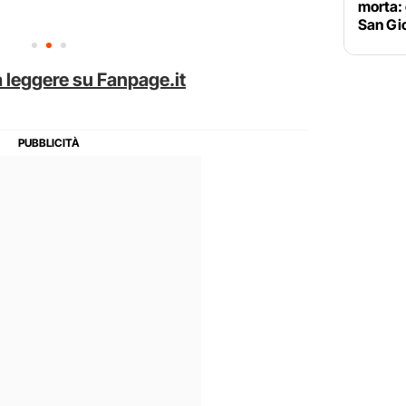
morta: 
San Gio
 leggere su Fanpage.it