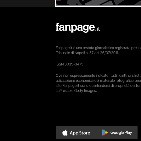
Fanpage.it è una testata giornalistica registrata presso
Tribunale di Napoli n. 57 del 26/07/2011.
ISSN 3035-3475
Ove non espressamente indicato, tutti i diritti di sfru
utilizzazione economica del materiale fotografico pre
sito Fanpage.it sono da intendersi di proprietà dei forn
LaPresse e Getty Images.