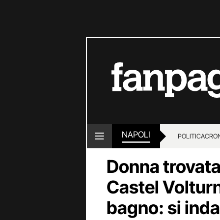
NAPOLI
POLITICA
CRO
Donna trovata
Castel Volturn
bagno: si ind