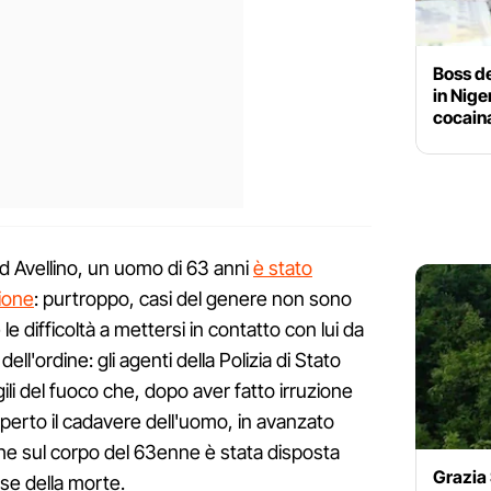
Boss de
in Niger
cocaina
ad Avellino, un uomo di 63 anni
è stato
zione
: purtroppo, casi del genere non sono
 le difficoltà a mettersi in contatto con lui da
dell'ordine: gli agenti della Polizia di Stato
igili del fuoco che, dopo aver fatto irruzione
erto il cadavere dell'uomo, in avanzato
e sul corpo del 63enne è stata disposta
Grazia 
use della morte.