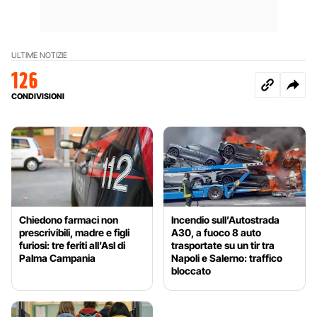
ULTIME NOTIZIE
126
CONDIVISIONI
Chiedono farmaci non
Incendio sull’Autostrada
prescrivibili, madre e figli
A30, a fuoco 8 auto
furiosi: tre feriti all’Asl di
trasportate su un tir tra
Palma Campania
Napoli e Salerno: traffico
bloccato