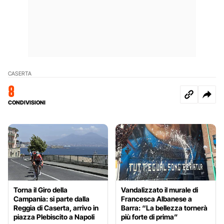
CASERTA
8
CONDIVISIONI
Torna il Giro della
Vandalizzato il murale di
Campania: si parte dalla
Francesca Albanese a
Reggia di Caserta, arrivo in
Barra: “La bellezza tornerà
piazza Plebiscito a Napoli
più forte di prima”