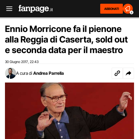
ABBONATI
2
Ennio Morricone fa il pienone
alla Reggia di Caserta, sold out
e seconda data per il maestro
30 Giugno 2017
22:43
,
A cura di
Andrea Parrella