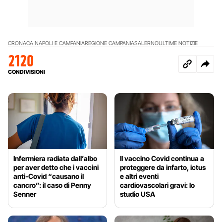
CRONACA NAPOLI E CAMPANIA
REGIONE CAMPANIA
SALERNO
ULTIME NOTIZIE
2120
CONDIVISIONI
Infermiera radiata dall’albo
Il vaccino Covid continua a
per aver detto che i vaccini
proteggere da infarto, ictus
anti-Covid “causano il
e altri eventi
cancro”: il caso di Penny
cardiovascolari gravi: lo
Senner
studio USA