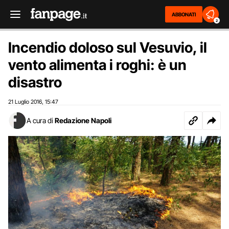
ABBONATI
2
Incendio doloso sul Vesuvio, il
vento alimenta i roghi: è un
disastro
21 Luglio 2016
15:47
,
A cura di
Redazione Napoli