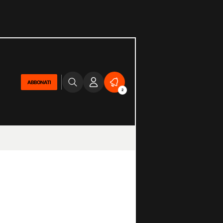
ABBONATI
2