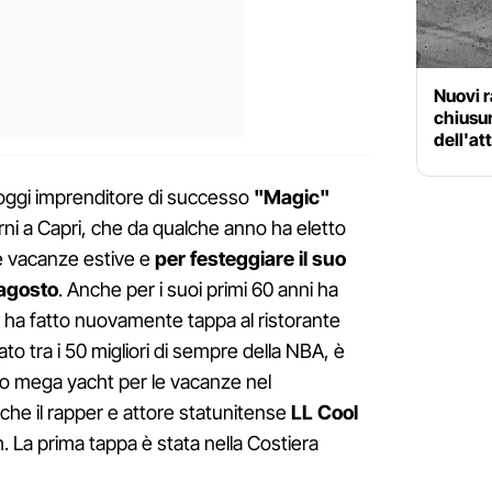
Nuovi r
chiusur
dell'at
e oggi imprenditore di successo
"Magic"
orni a Capri, che da qualche anno ha eletto
le vacanze estive e
per festeggiare il suo
 agosto
. Anche per i suoi primi 60 anni ha
sì ha fatto nuovamente tappa al ristorante
cato tra i 50 migliori di sempre della NBA, è
 suo mega yacht per le vacanze nel
nche il rapper e attore statunitense
LL Cool
. La prima tappa è stata nella Costiera