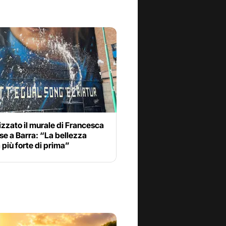
zzato il murale di Francesca
e a Barra: “La bellezza
 più forte di prima”