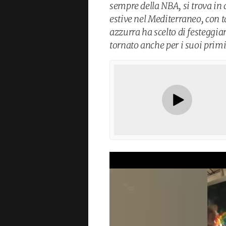
sempre della NBA, si trova in 
estive nel Mediterraneo, con t
azzurra ha scelto di festeggia
tornato anche per i suoi prim