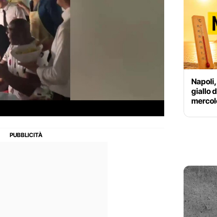
Napoli,
giallo 
mercole