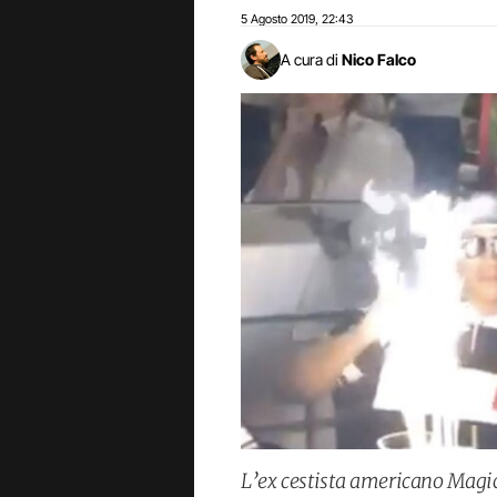
5 Agosto 2019
22:43
,
A cura di
Nico Falco
L’ex cestista americano Magic 