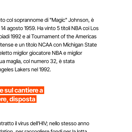
uto col soprannome di "Magic" Johnson, è
l 14 agosto 1959. Ha vinto 5 titoli NBA coi Los
mpiadi 1992 e al Tournament of the Americas
tense e un titolo NCAA con Michigan State
 eletto miglior giocatore NBA e miglior
sua maglia, col numero 32, è stata
Angeles Lakers nel 1992.
 sul cantiere a
re, disposta
ratto il virus dell'HIV; nello stesso anno
ion, per raccogliere fondi per la lotta