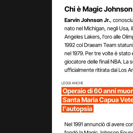
Chi è Magic Johnson
Earvin Johnson Jr.
, conosci
nato nel Michigan, negli Usa, i
Angeles Lakers, l'oro alle Oli
1992 col Draeam Team statuni
nel 1979. Per tre volte è stato
giocatore delle finali NBA. La 
ufficialmente ritirata dai Los 
LEGGI ANCHE
Operaio di 60 anni muore
Santa Maria Capua Vete
l'autopsia
Nel 1991 annunciò di avere cont
fondò la Magic Johnson Foundat