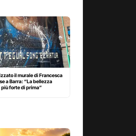
zzato il murale di Francesca
e a Barra: “La bellezza
 più forte di prima”