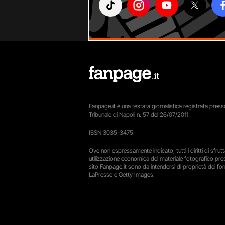
Fanpage.it è una testata giornalistica registrata presso
Tribunale di Napoli n. 57 del 26/07/2011.
ISSN 3035-3475
Ove non espressamente indicato, tutti i diritti di sfru
utilizzazione economica del materiale fotografico pre
sito Fanpage.it sono da intendersi di proprietà dei forn
LaPresse e Getty Images.