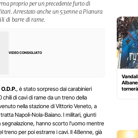
irma proprio per un precedente furto di
ilitari. Arrestato anche un 53enne a Pianura
li di barre di rame.
VIDEO CONSIGLIATO
Vandali
Albanes
tornerà
 O.D.P.
, è stato sorpreso dai carabinieri
chili di cavi di rame da un treno della
venuto nella stazione di Vittorio Veneto, a
 tratta Napoli-Nola-Baiano. I militari, giunti
una segnalazione, hanno scorto l'uomo mentre
 treno per poi estrarre i cavi. Il 48enne, già