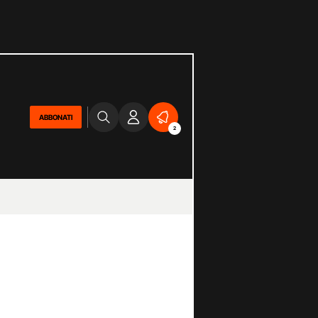
ABBONATI
2