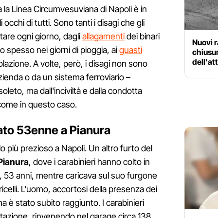
sa la Linea Circumvesuviana di Napoli è in
 occhi di tutti. Sono tanti i disagi che gli
tare ogni giorno, dagli
allagamenti
dei binari
Nuovi r
no spesso nei giorni di pioggia, ai
guasti
chiusur
dell'at
olazione. A volte, però, i disagi non sono
zienda o da un sistema ferroviario –
soleto, ma dall'inciviltà e dalla condotta
come in questo caso.
tato 53enne a Pianura
o più prezioso a Napoli. Un altro furto del
Pianura
, dove i carabinieri hanno colto in
, 53 anni, mentre caricava sul suo furgone
ricelli. L'uomo, accortosi della presenza dei
ma è stato subito raggiunto. I carabinieri
itazione, rinvenendo nel garage circa 138