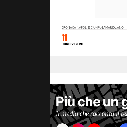
CRONACA NAPOLI E CAMPANIA
MARIGLIANO
11
CONDIVISIONI
Più che un 
Il media che racconta il 