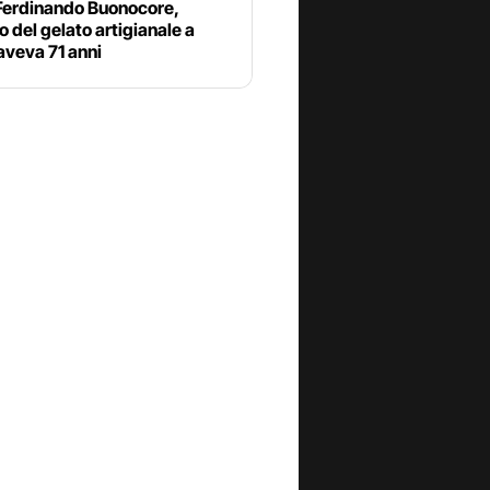
Ferdinando Buonocore,
 del gelato artigianale a
aveva 71 anni