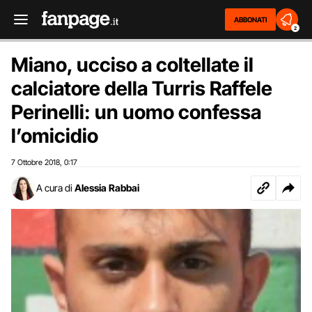
ABBONATI
2
Miano, ucciso a coltellate il
calciatore della Turris Raffele
Perinelli: un uomo confessa
l’omicidio
7 Ottobre 2018
0:17
,
A cura di
Alessia Rabbai