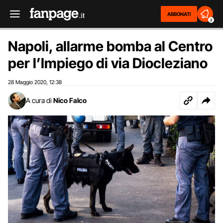
ABBONATI
2
Napoli, allarme bomba al Centro
per l’Impiego di via Diocleziano
28 Maggio 2020
12:38
,
A cura di
Nico Falco