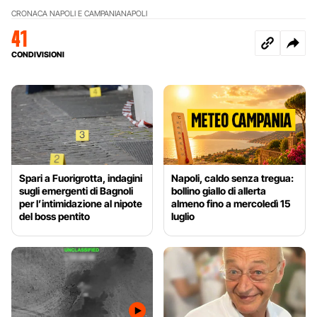
CRONACA NAPOLI E CAMPANIA
NAPOLI
41
CONDIVISIONI
Spari a Fuorigrotta, indagini
Napoli, caldo senza tregua:
sugli emergenti di Bagnoli
bollino giallo di allerta
per l’intimidazione al nipote
almeno fino a mercoledì 15
del boss pentito
luglio