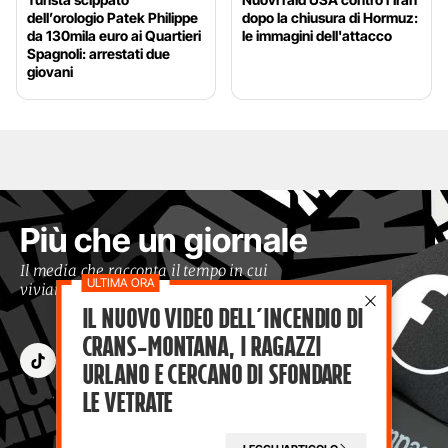
dell’orologio Patek Philippe
dopo la chiusura di Hormuz:
da 130mila euro ai Quartieri
le immagini dell'attacco
Spagnoli: arrestati due
giovani
Più che un giornale
Il media che racconta il tempo in cui
viviamo con occhi moderni
Il nuovo video dell’incendio di
Crans-Montana, i ragazzi
Urlano e cercano di sfondare
le vetrate