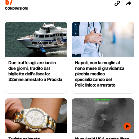
67
CONDIVISIONI
Due truffe agli anziani in
Napoli, con la moglie al
due giorni, tradito dal
nono mese di gravidanza
biglietto dell’aliscafo:
picchia medico
32enne arrestato a Procida
specializzando del
Policlinico: arrestato
Turista scippato
Nuovi raid USA contro l'Iran