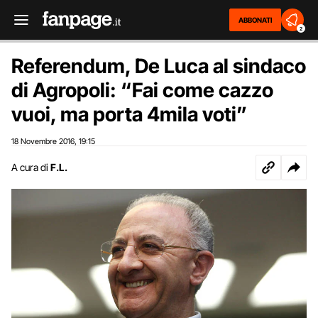
ABBONATI
2
Referendum, De Luca al sindaco
di Agropoli: “Fai come cazzo
vuoi, ma porta 4mila voti”
18 Novembre 2016
19:15
,
A cura di
F.L.