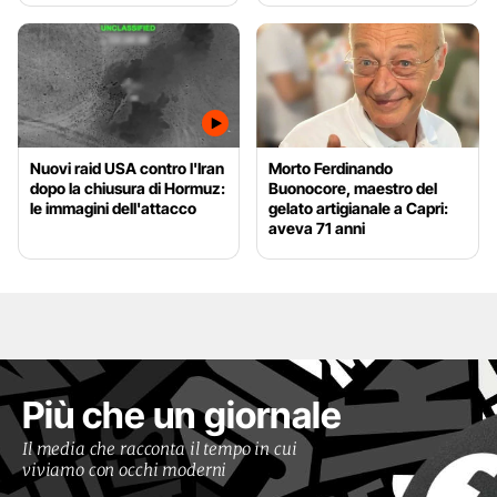
Nuovi raid USA contro l'Iran
Morto Ferdinando
dopo la chiusura di Hormuz:
Buonocore, maestro del
le immagini dell'attacco
gelato artigianale a Capri:
aveva 71 anni
Più che un giornale
Il media che racconta il tempo in cui
viviamo con occhi moderni