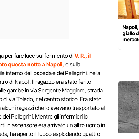
Napoli,
giallo 
mercole
a per fare luce sul ferimento di
V. R., il
to questa notte a Napoli,
e sulla
e interno dell'ospedale dei Pellegrini, nella
ro di Napoli. Il ragazzo era stato ferito
la alle gambe in via Sergente Maggiore, strada
o di via Toledo, nel centro storico. Era stato
 alcuni ragazzi che lo avevano trasportato al
ei Pellegrini. Mentre gli infermieri lo
ti in ascensore era arrivato un altro uomo in
rada, ha aperto il fuoco esplodendo quattro