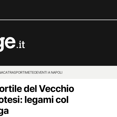
NACA
TRASPORTI
METEO
EVENTI A NAPOLI
ortile del Vecchio
potesi: legami col
oga