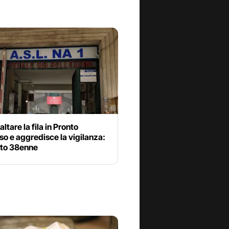
altare la fila in Pronto
o e aggredisce la vigilanza:
ato 38enne