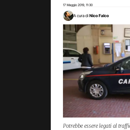
17 Maggio 2019
11:30
,
A cura di
Nico Falco
Potrebbe essere legati al traffi