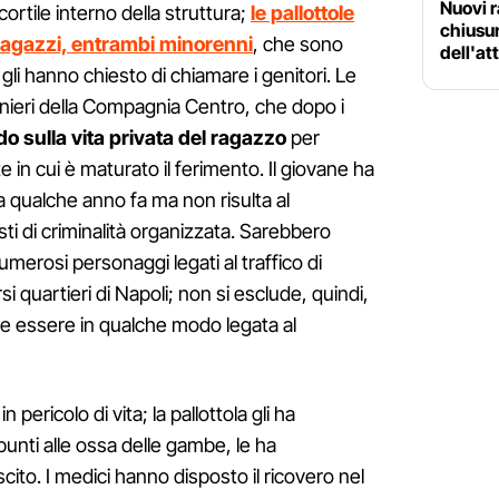
Nuovi r
 cortile interno della struttura;
le pallottole
chiusur
 ragazzi, entrambi minorenni
, che sono
dell'at
li hanno chiesto di chiamare i genitori. Le
binieri della Compagnia Centro, che dopo i
 sulla vita privata del ragazzo
per
e in cui è maturato il ferimento. Il giovane ha
 a qualche anno fa ma non risulta al
i di criminalità organizzata. Sarebbero
merosi personaggi legati al traffico di
i quartieri di Napoli; non si esclude, quindi,
e essere in qualche modo legata al
 pericolo di vita; la pallottola gli ha
 punti alle ossa delle gambe, le ha
ito. I medici hanno disposto il ricovero nel