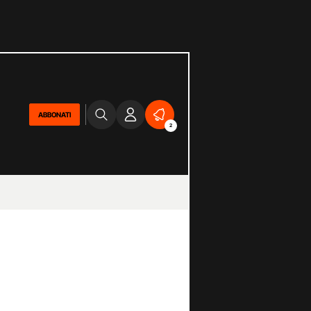
ABBONATI
2