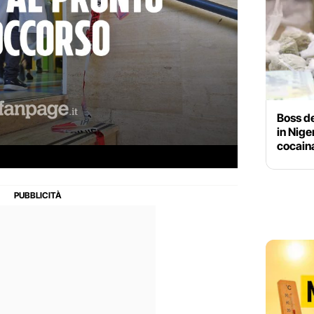
Boss de
in Niger
cocaina