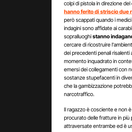
colpi di pistola in direzione del
hanno ferito di striscio due
però scappati quando i medici g
indagini sono affidate ai cara
sopralluoghi
stanno indagando
cercare di ricostruire l'ambient
dei precedenti penali risalenti
momento inquadrato in contest
emersi dei collegamenti con nu
sostanze stupefacenti in divers
che la gambizzazione potrebb
narcotraffico.
Il ragazzo è cosciente e non è in
procurato delle fratture in più
attraversate entrambe ed è usc