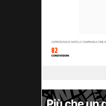
CAPRI
CRONACA NAPOLI E CAMPANIA
ULTIME N
82
CONDIVISIONI
Più che un 