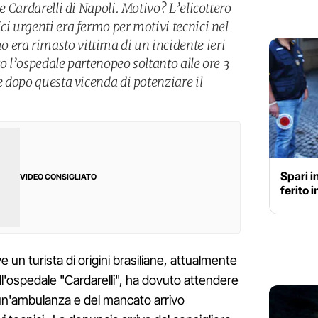
le Cardarelli di Napoli. Motivo? L’elicottero
ci urgenti era fermo per motivi tecnici nel
era rimasto vittima di un incidente ieri
to l’ospedale partenopeo soltanto alle ore 3
de dopo questa vicenda di potenziare il
Spari i
VIDEO CONSIGLIATO
ferito 
e un turista di origini brasiliane, attualmente
all'ospedale "Cardarelli", ha dovuto attendere
 un'ambulanza e del mancato arrivo