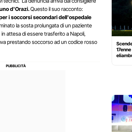
vi tecnici. La denuncia arriva dal consigliere
uno d'Orazi.
Questo il suo racconto:
er i soccorsi secondari dell'ospedale
minato la sosta prolungata di un paziente
in attesa di essere trasferito a Napoli,
tava prestando soccorso ad un codice rosso
Scende 
17enne 
eliamb