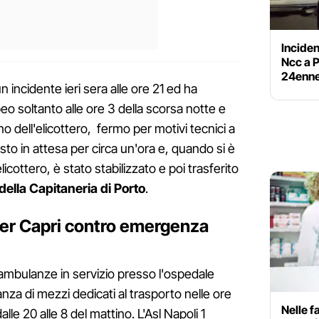
Inciden
Ncc a P
24enn
n incidente ieri sera alle ore 21 ed ha
o soltanto alle ore 3 della scorsa notte e
o dell'elicottero, fermo per motivi tecnici a
masto in attesa per circa un'ora e, quando si è
elicottero, è stato stabilizzato e poi trasferito
ella Capitaneria di Porto
.
per Capri contro emergenza
3 ambulanze in servizio presso l'ospedale
nza di mezzi dedicati al trasporto nelle ore
Nelle f
le 20 alle 8 del mattino. L'Asl Napoli 1