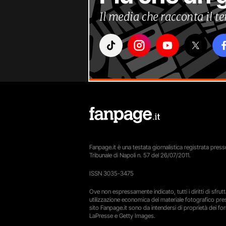
Il media che racconta il 
Fanpage.it è una testata giornalistica registrata presso
Tribunale di Napoli n. 57 del 26/07/2011.
ISSN 3035-3475
Ove non espressamente indicato, tutti i diritti di sfru
utilizzazione economica del materiale fotografico pre
sito Fanpage.it sono da intendersi di proprietà dei forn
LaPresse e Getty Images.