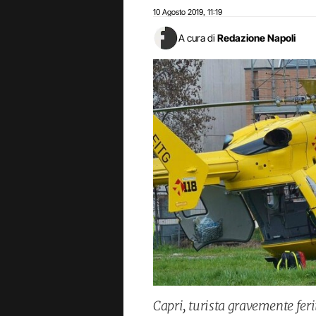
10 Agosto 2019
11:19
,
A cura di
Redazione Napoli
Capri, turista gravemente feri