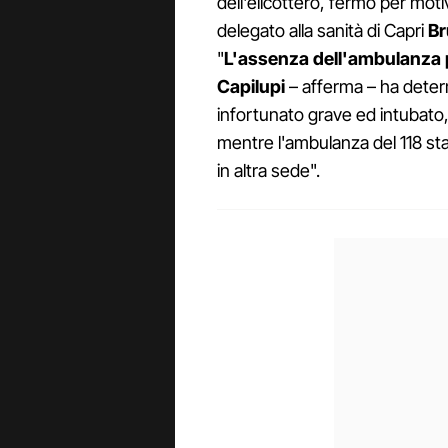
dell'elicottero, fermo per moti
delegato alla sanità di Capri
Br
"
L'assenza dell'ambulanza p
Capilupi
– afferma – ha deter
infortunato grave ed intubato, 
mentre l'ambulanza del 118 s
in altra sede".