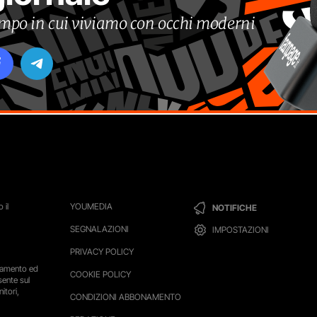
tempo in cui viviamo con occhi moderni
 il
YOUMEDIA
NOTIFICHE
SEGNALAZIONI
IMPOSTAZIONI
PRIVACY POLICY
ttamento ed
COOKIE POLICY
sente sul
itori,
CONDIZIONI ABBONAMENTO