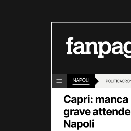
NAPOLI
POLITICA
CRO
Capri: manca l
grave attende 
Napoli