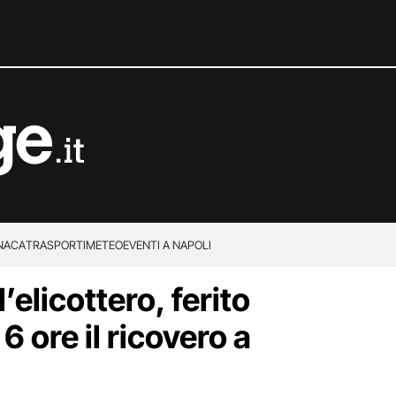
NACA
TRASPORTI
METEO
EVENTI A NAPOLI
’elicottero, ferito
6 ore il ricovero a