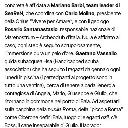
concreta è affidata a
Mariano Barbi, team leader di
SeaReN
, che coordina con
Carlo Molino
, presidente
della Onlus “Vivere per Amare”, e con il geologo
Rosario Santanastasio
, responsabile nazionale di
Marenostrum – Archeoclub d’Italia. Nulla è affidato al
caso, ogni step è seguito scrupolosamente,
l’immersione dura un paio d’ore.
Gaetano Vassallo
,
guida subacquea Hsa (Handicapped scuba
association) che ha seguito i ragazzi da gennaio ogni
lunedì in piscina (i partecipanti al progetto sono in
tutto una ventina), cerca di tenere a bada l’energia
contagiosa di Angela, Mario, Giuseppe e Giulio, che
ritornano in gommone nel porto di Baia. Ad aspettarli
sulla banchina della
pusilla Roma
, della “piccola Roma”
come Cicerone definì Baia, luogo di eleganti
ozii
, c’è
Boss, il cane inseparabile di Giulio. Il labrador