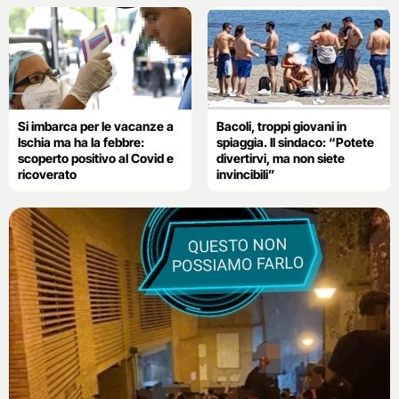
Si imbarca per le vacanze a
Bacoli, troppi giovani in
Ischia ma ha la febbre:
spiaggia. Il sindaco: “Potete
scoperto positivo al Covid e
divertirvi, ma non siete
ricoverato
invincibili”