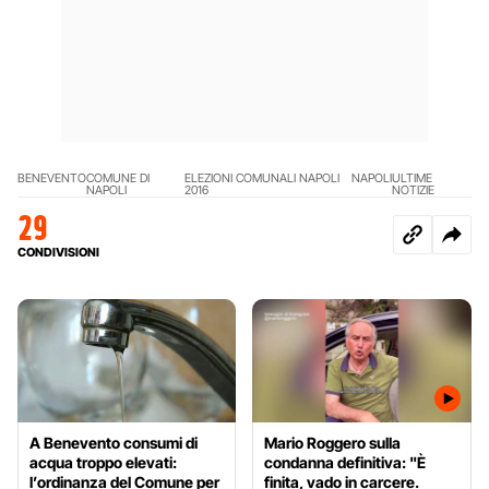
BENEVENTO
COMUNE DI
ELEZIONI COMUNALI NAPOLI
NAPOLI
ULTIME
NAPOLI
2016
NOTIZIE
29
CONDIVISIONI
A Benevento consumi di
Mario Roggero sulla
acqua troppo elevati:
condanna definitiva: "È
l’ordinanza del Comune per
finita, vado in carcere.