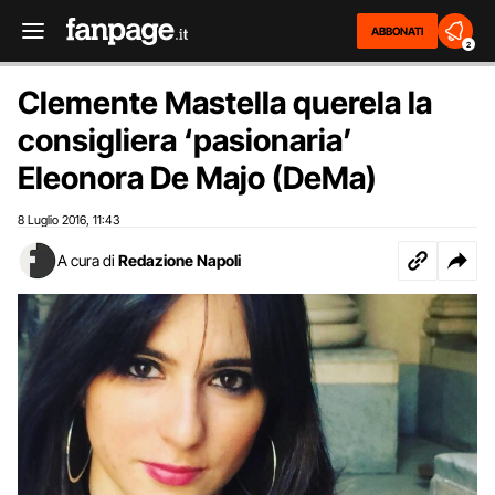
ABBONATI
2
Clemente Mastella querela la
consigliera ‘pasionaria’
Eleonora De Majo (DeMa)
8 Luglio 2016
11:43
,
A cura di
Redazione Napoli