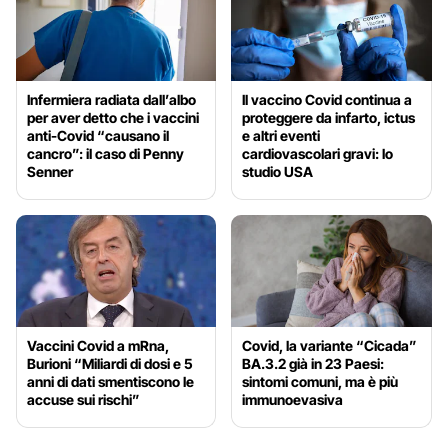
Infermiera radiata dall’albo
Il vaccino Covid continua a
per aver detto che i vaccini
proteggere da infarto, ictus
anti-Covid “causano il
e altri eventi
cancro”: il caso di Penny
cardiovascolari gravi: lo
Senner
studio USA
Vaccini Covid a mRna,
Covid, la variante “Cicada”
Burioni “Miliardi di dosi e 5
BA.3.2 già in 23 Paesi:
anni di dati smentiscono le
sintomi comuni, ma è più
accuse sui rischi”
immunoevasiva