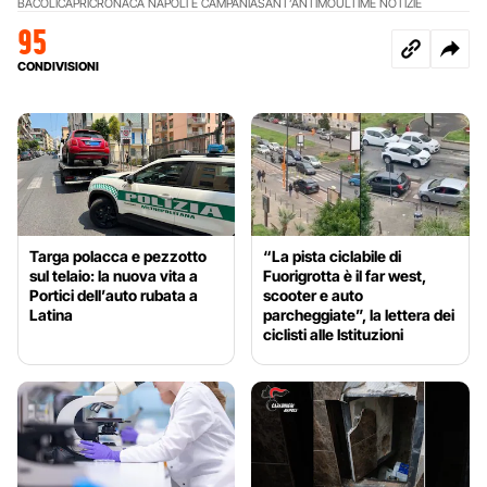
BACOLI
CAPRI
CRONACA NAPOLI E CAMPANIA
SANT’ANTIMO
ULTIME NOTIZIE
95
CONDIVISIONI
Targa polacca e pezzotto
“La pista ciclabile di
sul telaio: la nuova vita a
Fuorigrotta è il far west,
Portici dell’auto rubata a
scooter e auto
Latina
parcheggiate”, la lettera dei
ciclisti alle Istituzioni