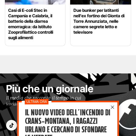
Casi di E-coli Stec in
Due bunker per latitanti
Campania e Calabria, il
nell’ex fortino dei Gionta di
batterio della diarrea
Torre Annunziata, nelle
emorragica: da Istituto
camere segrete letto e
Zooprofilattico controlli
televisore
sugli alimenti
Più che un giornale
Il media che racconta il tempo in cui
viviamo con occhi moderni
Il nuovo video dell’incendio di
Crans-Montana, i ragazzi
Urlano e cercano di sfondare