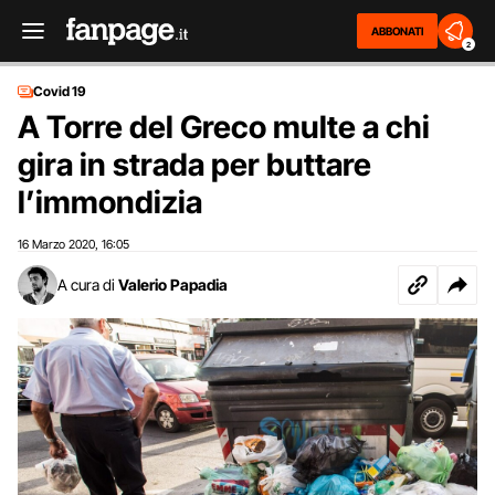
ABBONATI
2
Covid 19
A Torre del Greco multe a chi
gira in strada per buttare
l’immondizia
16 Marzo 2020
16:05
,
A cura di
Valerio Papadia