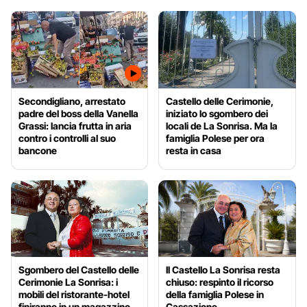
Secondigliano, arrestato
Castello delle Cerimonie,
padre del boss della Vanella
iniziato lo sgombero dei
Grassi: lancia frutta in aria
locali de La Sonrisa. Ma la
contro i controlli al suo
famiglia Polese per ora
bancone
resta in casa
Sgombero del Castello delle
Il Castello La Sonrisa resta
Cerimonie La Sonrisa: i
chiuso: respinto il ricorso
mobili del ristorante-hotel
della famiglia Polese in
finiranno in un magazzino
Cassazione