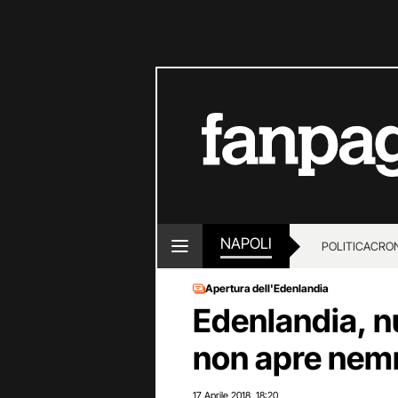
NAPOLI
POLITICA
CRO
Apertura dell'Edenlandia
Edenlandia, nu
non apre nem
17 Aprile 2018
18:20
,