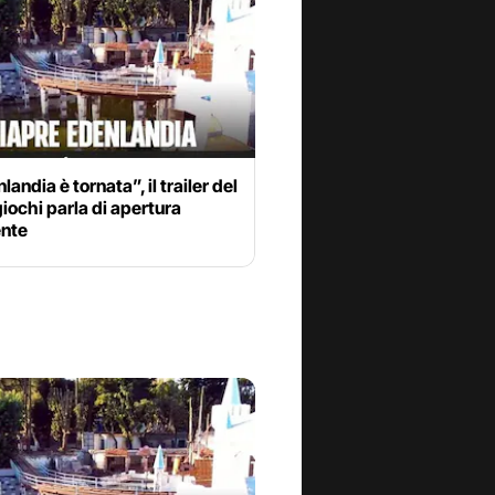
landia è tornata”, il trailer del
iochi parla di apertura
nte