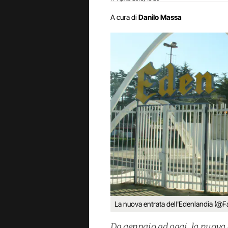
A cura di
Danilo Massa
La nuova entrata dell'Edenlandia (@F
Da gennaio ad oggi, la nuova 