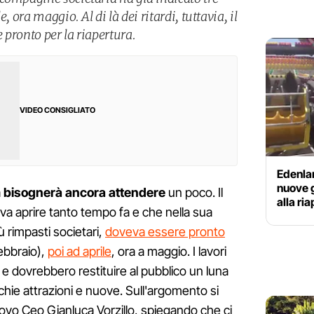
, ora maggio. Al di là dei ritardi, tuttavia, il
 pronto per la riapertura.
VIDEO CONSIGLIATO
Edenlan
nuove g
a
bisognerà ancora attendere
un poco. Il
alla ri
va aprire tanto tempo fa e che nella sua
iù rimpasti societari,
doveva essere pronto
febbraio),
poi ad aprile
, ora a maggio. I lavori
i e dovrebbero restituire al pubblico un luna
chie attrazioni e nuove. Sull'argomento si
ovo Ceo Gianluca Vorzillo, spiegando che ci