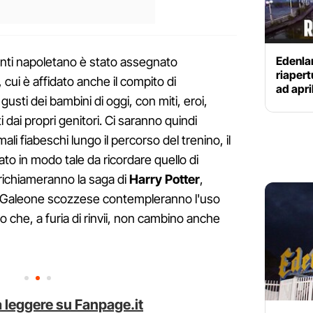
Edenlan
enti napoletano è stato assegnato
riapert
, cui è affidato anche il compito di
ad apri
gusti dei bambini di oggi, con miti, eroi,
i dai propri genitori. Ci saranno quindi
imali fiabeschi lungo il percorso del trenino, il
ato in modo tale da ricordare quello di
 richiameranno la saga di
Harry Potter
,
il Galeone scozzese contempleranno l'uso
do che, a furia di rinvii, non cambino anche
 leggere su Fanpage.it