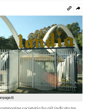
anpage.it)
compagine societaria ha già indicato tre