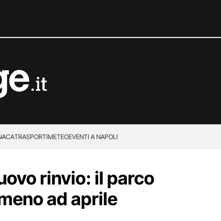
NACA
TRASPORTI
METEO
EVENTI A NAPOLI
ovo rinvio: il parco
meno ad aprile