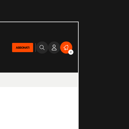
ABBONATI
2