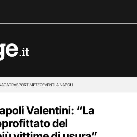
NACA
TRASPORTI
METEO
EVENTI A NAPOLI
Napoli Valentini: “La
profittato del
iù vittime di usura”