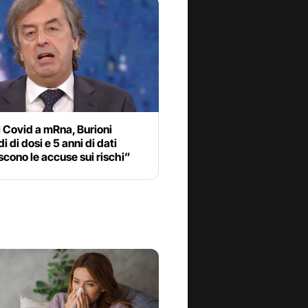
 Covid a mRna, Burioni
i di dosi e 5 anni di dati
cono le accuse sui rischi”