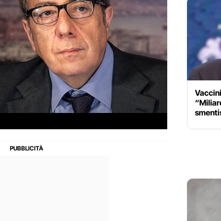
Vaccini
“Miliard
smentis