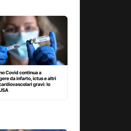
ino Covid continua a
ere da infarto, ictus e altri
cardiovascolari gravi: lo
 USA