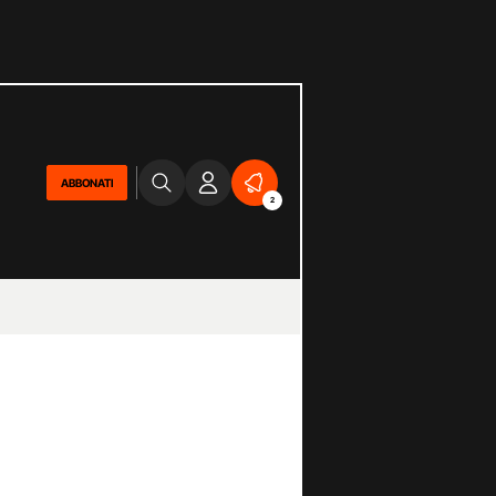
ABBONATI
2