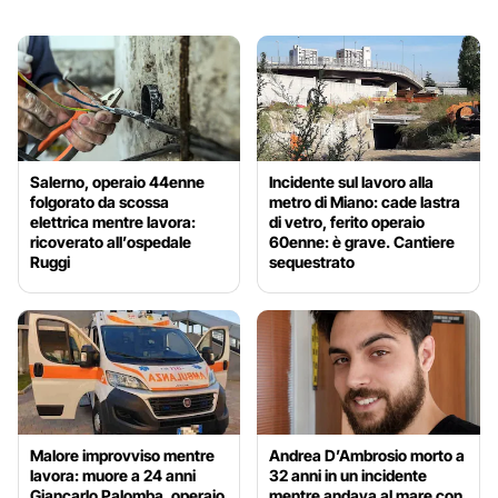
Salerno, operaio 44enne
Incidente sul lavoro alla
folgorato da scossa
metro di Miano: cade lastra
elettrica mentre lavora:
di vetro, ferito operaio
ricoverato all’ospedale
60enne: è grave. Cantiere
Ruggi
sequestrato
Malore improvviso mentre
Andrea D’Ambrosio morto a
lavora: muore a 24 anni
32 anni in un incidente
Giancarlo Palomba, operaio
mentre andava al mare con