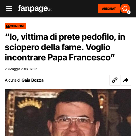
ABBONATI
2
OPINIONI
“Io, vittima di prete pedofilo, in
sciopero della fame. Voglio
incontrare Papa Francesco”
28 Maggio 2018
17:22
,
A cura di
Gaia Bozza