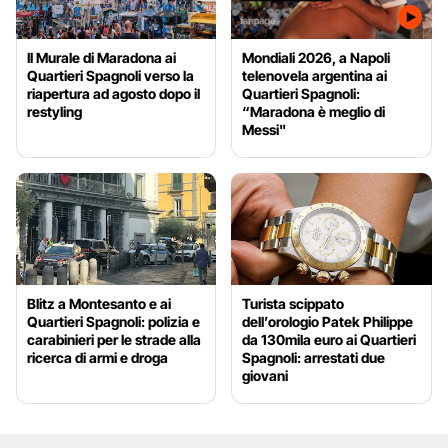
Il Murale di Maradona ai
Mondiali 2026, a Napoli
Quartieri Spagnoli verso la
telenovela argentina ai
riapertura ad agosto dopo il
Quartieri Spagnoli:
restyling
“Maradona è meglio di
Messi"
Blitz a Montesanto e ai
Turista scippato
Quartieri Spagnoli: polizia e
dell’orologio Patek Philippe
carabinieri per le strade alla
da 130mila euro ai Quartieri
ricerca di armi e droga
Spagnoli: arrestati due
giovani