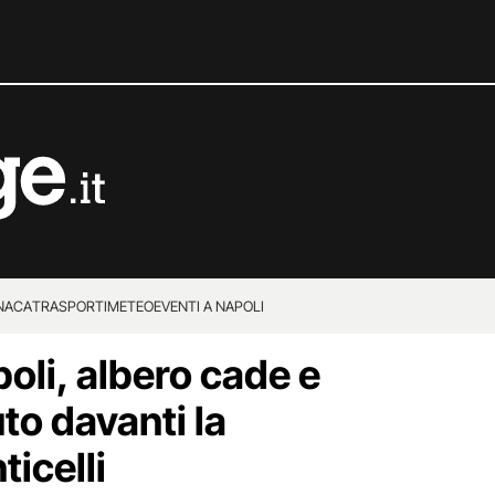
NACA
TRASPORTI
METEO
EVENTI A NAPOLI
li, albero cade e
to davanti la
ticelli