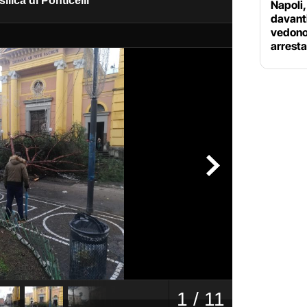
Napoli,
davanti
vedono 
arrest