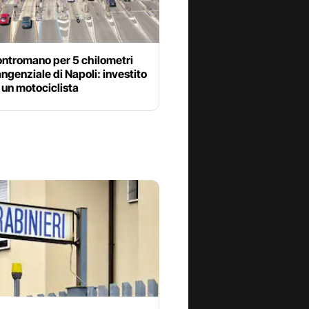
ontromano per 5 chilometri
angenziale di Napoli: investito
o un motociclista