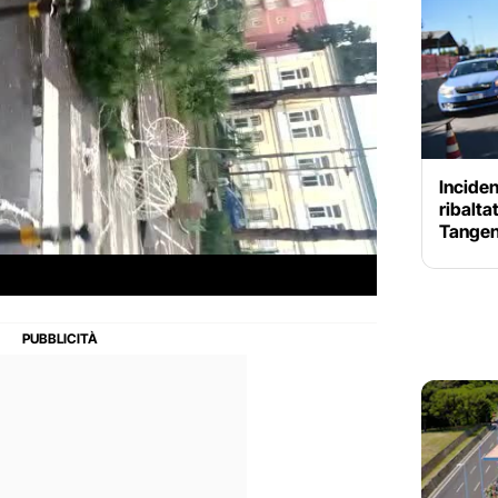
Inciden
ribalta
Tangenz