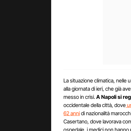
La situazione climatica, nelle
alla giornata di ieri, che già a
messo in crisi.
A Napoli si re
occidentale della città, dove
un
62 anni
di nazionalità marocch
Casertano, dove lavorava com
ospedale, i medici non hanno p