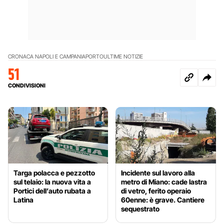
CRONACA NAPOLI E CAMPANIA
PORTO
ULTIME NOTIZIE
51
CONDIVISIONI
Targa polacca e pezzotto
Incidente sul lavoro alla
sul telaio: la nuova vita a
metro di Miano: cade lastra
Portici dell’auto rubata a
di vetro, ferito operaio
Latina
60enne: è grave. Cantiere
sequestrato