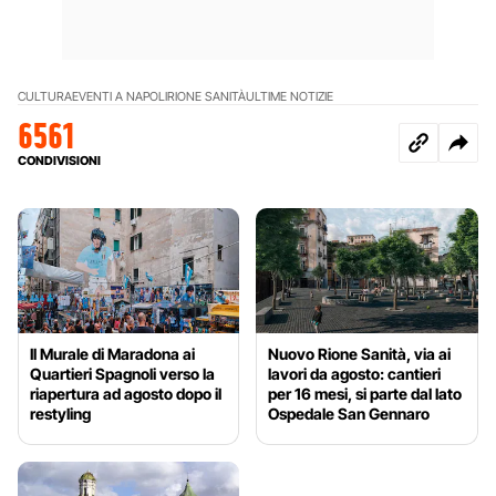
CULTURA
EVENTI A NAPOLI
RIONE SANITÀ
ULTIME NOTIZIE
6561
CONDIVISIONI
Il Murale di Maradona ai
Nuovo Rione Sanità, via ai
Quartieri Spagnoli verso la
lavori da agosto: cantieri
riapertura ad agosto dopo il
per 16 mesi, si parte dal lato
restyling
Ospedale San Gennaro