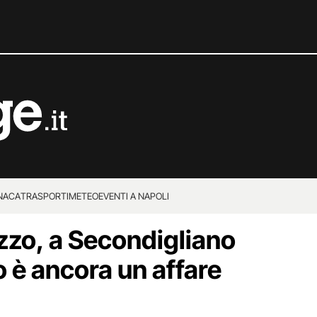
NACA
TRASPORTI
METEO
EVENTI A NAPOLI
zo, a Secondigliano
o è ancora un affare