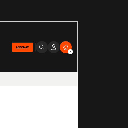
ABBONATI
2