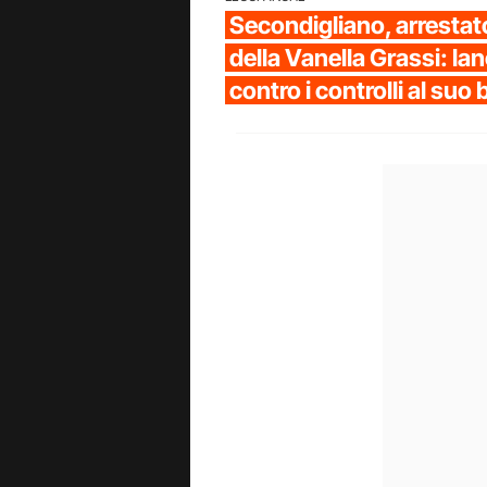
Secondigliano, arrestat
della Vanella Grassi: lanc
contro i controlli al su