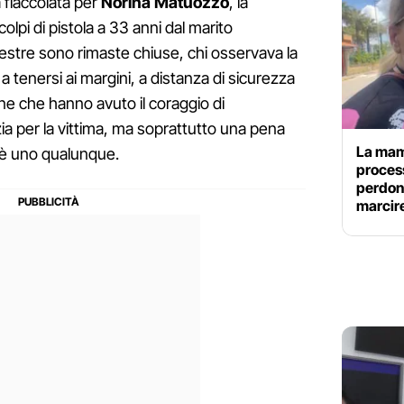
a fiaccolata per
Norina Matuozzo
, la
lpi di pistola a 33 anni dal marito
inestre sono rimaste chiuse, chi osservava la
 tenersi ai margini, a distanza di sicurezza
ne che hanno avuto il coraggio di
ia per la vittima, ma soprattutto una pena
La mam
n è uno qualunque.
process
perdona
marcire