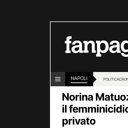
NAPOLI
POLITICA
CRO
Norina Matuoz
il femminicidi
privato