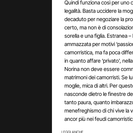
Quindi funziona così per uno c
legalità. Basta uccidere la mogl
decaduto per negoziare la propr
certo, ma non è di consolazio
sorella e una figlia. Estranea – l
ammazzata per motivi ‘passion
camorristica, ma fa poca differe
in quanto affare ‘privato', nel
Norina non deve essere commen
matrimoni dei camorristi. Se lu
moglie, mica di altri. Per quest
nasconde dietro le finestre del
tanto paura, quanto imbarazzo
menefreghismo di chi vive la v
ancor più nei feudi camorristici
LEGGI ANCHE