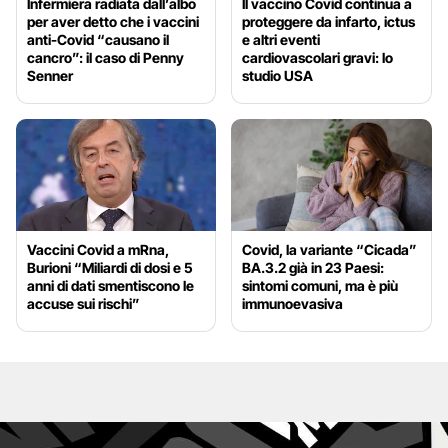
Infermiera radiata dall’albo
Il vaccino Covid continua a
per aver detto che i vaccini
proteggere da infarto, ictus
anti-Covid “causano il
e altri eventi
cancro”: il caso di Penny
cardiovascolari gravi: lo
Senner
studio USA
Vaccini Covid a mRna,
Covid, la variante “Cicada”
Burioni “Miliardi di dosi e 5
BA.3.2 già in 23 Paesi:
anni di dati smentiscono le
sintomi comuni, ma è più
accuse sui rischi”
immunoevasiva