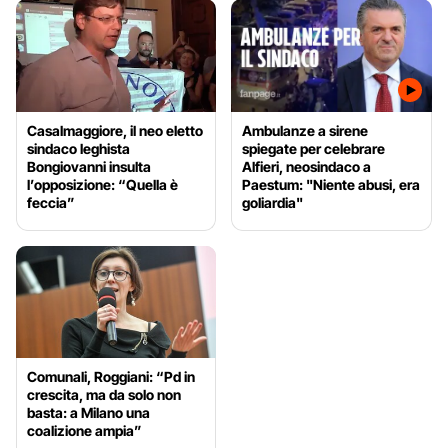
Casalmaggiore, il neo eletto
Ambulanze a sirene
sindaco leghista
spiegate per celebrare
Bongiovanni insulta
Alfieri, neosindaco a
l’opposizione: “Quella è
Paestum: "Niente abusi, era
feccia”
goliardia"
Comunali, Roggiani: “Pd in
crescita, ma da solo non
basta: a Milano una
coalizione ampia”