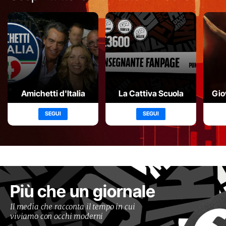
Amichetti d'Italia
La Cattiva Scuola
Gio
SEGUI
SEGUI
Più che un giornale
Il media che racconta il tempo in cui
viviamo con occhi moderni