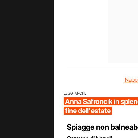
Napol
LEGGI ANCHE
Anna Safroncik in splen
fine dell'estate
Spiagge non balneabil