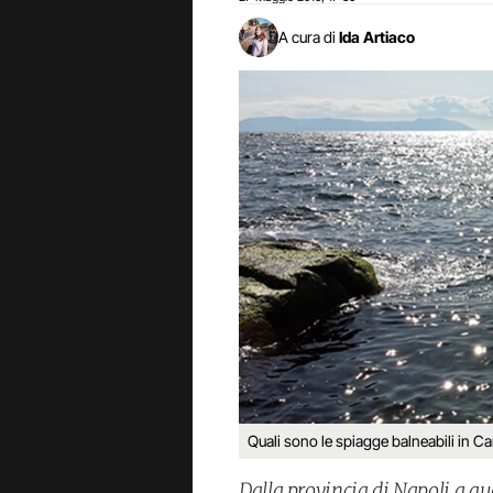
A cura di
Ida Artiaco
Quali sono le spiagge balneabili in 
Dalla provincia di Napoli a qu