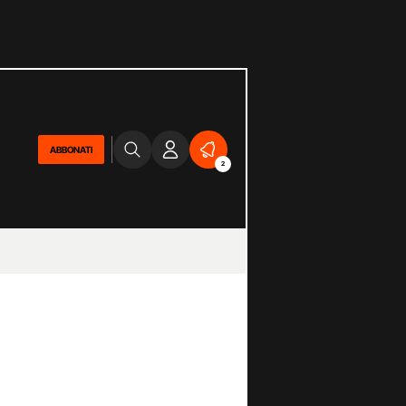
ABBONATI
2