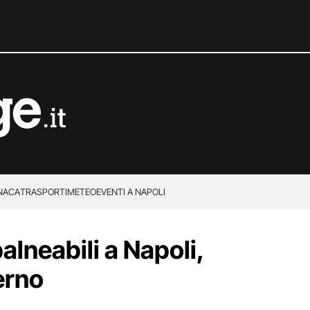
NACA
TRASPORTI
METEO
EVENTI A NAPOLI
lneabili a Napoli,
erno