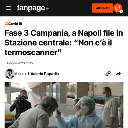
ABBONATI
2
Covid 19
Fase 3 Campania, a Napoli file in
Stazione centrale: “Non c’è il
termoscanner”
3 Giugno 2020
13:27
,
A cura di
Valerio Papadia