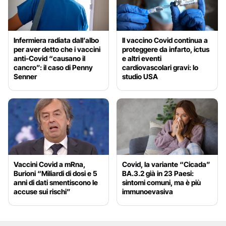
Infermiera radiata dall’albo
Il vaccino Covid continua a
per aver detto che i vaccini
proteggere da infarto, ictus
anti-Covid “causano il
e altri eventi
cancro”: il caso di Penny
cardiovascolari gravi: lo
Senner
studio USA
Vaccini Covid a mRna,
Covid, la variante “Cicada”
Burioni “Miliardi di dosi e 5
BA.3.2 già in 23 Paesi:
anni di dati smentiscono le
sintomi comuni, ma è più
accuse sui rischi”
immunoevasiva