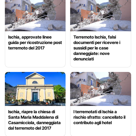
Ischia, approvate linee
Terremoto Ischia, falsi
guida per ricostruzione post
documenti per ricevere i
terremoto del 2017
sussidi per le case
danneggiate: nove
denunciati
Ischia, riapre la chiesa di
I terremotati di Ischia a
Santa Maria Maddalena di
rischio sfratto: cancellato il
Casamicciola, danneggiata
contributo agli hotel
dal terremoto del 2017