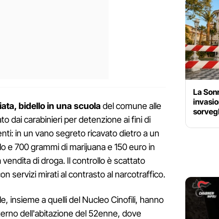
La Sonr
invasion
ta, bidello in una scuola
del comune alle
sorvegl
to dai carabinieri per detenzione ai fini di
ti: in un vano segreto ricavato dietro a un
o e 700 grammi di marijuana e 150 euro in
a vendita di droga. Il controllo è scattato
con servizi mirati al contrasto al narcotraffico.
ale, insieme a quelli del Nucleo Cinofili, hanno
nterno dell'abitazione del 52enne, dove