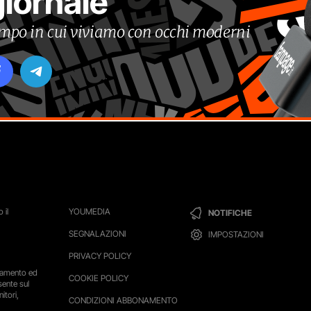
giornale
tempo in cui viviamo con occhi moderni
 il
YOUMEDIA
NOTIFICHE
SEGNALAZIONI
IMPOSTAZIONI
PRIVACY POLICY
ttamento ed
COOKIE POLICY
sente sul
itori,
CONDIZIONI ABBONAMENTO