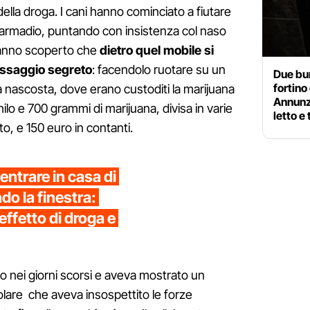
ella droga. I cani hanno cominciato a fiutare
n armadio, puntando con insistenza col naso
i hanno scoperto che
dietro quel mobile si
ssaggio segreto
: facendolo ruotare su un
Due bun
fortino
 nascosta, dove erano custoditi la marijuana
Annunz
hilo e 700 grammi di marijuana, divisa in varie
letto e
o, e 150 euro in contanti.
entrare in casa di
o la finestra:
ffetto di droga e
to nei giorni scorsi e aveva mostrato un
lare che aveva insospettito le forze