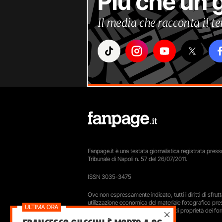
Più che un 
Il media che racconta il 
Fanpage.it è una testata giornalistica registrata presso
Tribunale di Napoli n. 57 del 26/07/2011.
ISSN 3035-3475
Ove non espressamente indicato, tutti i diritti di sfru
utilizzazione economica del materiale fotografico pre
sito Fanpage.it sono da intendersi di proprietà dei forn
LaPresse e Getty Images.