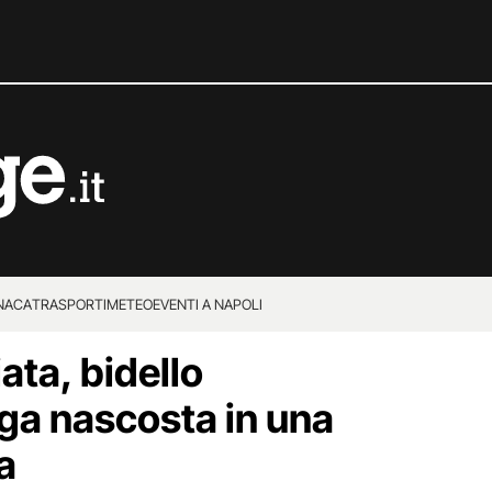
NACA
TRASPORTI
METEO
EVENTI A NAPOLI
ata, bidello
oga nascosta in una
a