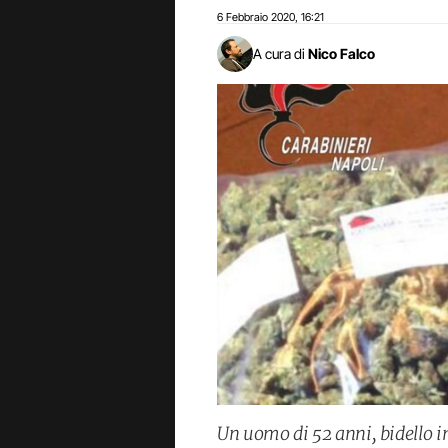
6 Febbraio 2020
16:21
,
A cura di
Nico Falco
Un uomo di 52 anni, bidello i