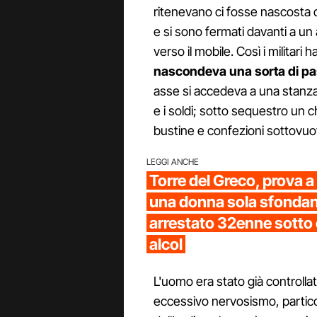
ritenevano ci fosse nascosta d
e si sono fermati davanti a u
verso il mobile. Così i militar
nascondeva una sorta di pa
asse si accedeva a una stanza
e i soldi; sotto sequestro un c
bustine e confezioni sottovuot
LEGGI ANCHE
Torre del Greco, prova a 
una donna sola sfondand
arrestato 32enne sotto e
alcol
L'uomo era stato già controlla
eccessivo nervosismo, partico