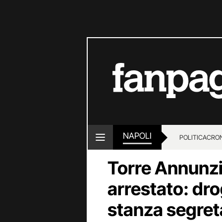
NAPOLI
POLITICA
CRO
Torre Annunzi
arrestato: dr
stanza segret