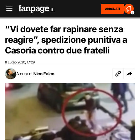
ABBONATI
2
“Vi dovete far rapinare senza
reagire”, spedizione punitiva a
Casoria contro due fratelli
8 Luglio 2020
17:29
,
A cura di
Nico Falco