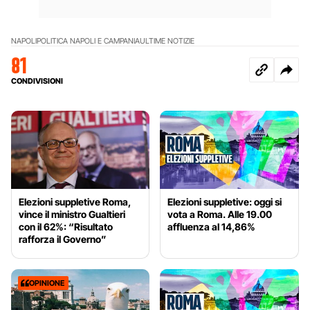
NAPOLI
POLITICA NAPOLI E CAMPANIA
ULTIME NOTIZIE
81
CONDIVISIONI
Elezioni suppletive Roma,
Elezioni suppletive: oggi si
vince il ministro Gualtieri
vota a Roma. Alle 19.00
con il 62%: “Risultato
affluenza al 14,86%
rafforza il Governo”
OPINIONE