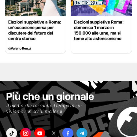
Elezioni suppletive a Roma:
Elezioni suppletive Roma:
un’occasione persa per
domenica 1 marzo in
discutere del futuro del
150.000 alle urne, ma si
centro storico
teme alto astensionismo
di
Valerio Renzi
Più che un giornale
Il media che racconta il tempo in cui
viviamo con occhi moderni