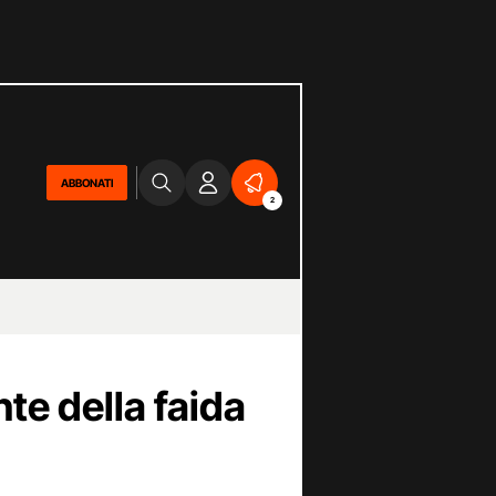
ABBONATI
2
nte della faida