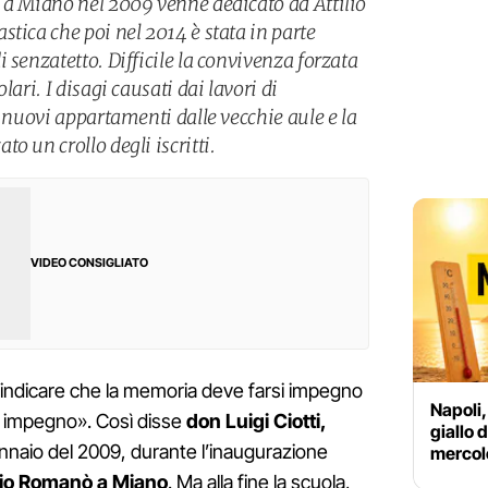
 a Miano nel 2009 venne dedicato ad Attilio
tica che poi nel 2014 è stata in parte
 senzatetto. Difficile la convivenza forzata
lari. I disagi causati dai lavori di
i nuovi appartamenti dalle vecchie aule e la
o un crollo degli iscritti.
VIDEO CONSIGLIATO
 indicare che la memoria deve farsi impegno
Napoli,
o impegno». Così disse
don Luigi Ciotti,
giallo 
gennaio del 2009, durante l’inaugurazione
mercole
ilio Romanò a Miano
. Ma alla fine la scuola,