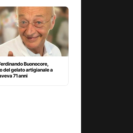
Ferdinando Buonocore,
 del gelato artigianale a
aveva 71 anni