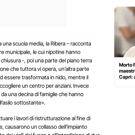
va una scuola media, la Ribera – racconta
ere municipale, le cui nipotine hanno
a chiusura -, poi una parte del piano terra
Morto 
one che tuttora vi opera, un’altra parte
maestro
Capri: 
d essere trasformata in nido, mentre il
cogliere un centro per anziani. Invece
 da una decina di famiglie che hanno
l’asilo sottostante».
ettuare i lavori di ristrutturazione al fine di
le, causarono un collasso dell’impianto