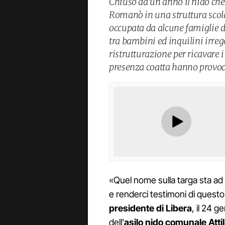
Chiuso da un anno il nido che
Romanò in una struttura scolas
occupata da alcune famiglie di
tra bambini ed inquilini irrego
ristrutturazione per ricavare 
presenza coatta hanno provocat
«Quel nome sulla targa sta ad
e renderci testimoni di quest
presidente di Libera
, il 24 
dell’
asilo nido comunale Att