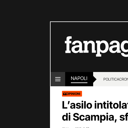
NAPOLI
POLITICA
CRO
OPINIONI
L’asilo intitol
di Scampia, sf