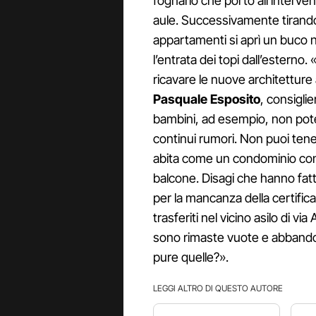
fognario che portò all’intervent
aule. Successivamente tirando
appartamenti si aprì un buco n
l’entrata dei topi dall’esterno.
ricavare le nuove architetture
Pasquale Esposito
, consiglie
bambini, ad esempio, non pote
continui rumori. Non puoi tene
abita come un condominio con 
balcone. Disagi che hanno fatto 
per la mancanza della certific
trasferiti nel vicino asilo di vi
sono rimaste vuote e abband
pure quelle?».
LEGGI ALTRO DI QUESTO AUTORE