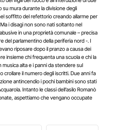
o dei vigili del fuoco e all’interdizione di due
 su mura durante la divisione degli
el soffitto del refettorio creando allarme per
 «Ma i disagi non sono nati soltanto nel
 abusive in una proprietà comunale – precisa
re del parlamentino della periferia nord -. I
vano riposare dopo il pranzo a causa dei
re insieme chi frequenta una scuola e chi la
musica alta e i panni da stendere sul
crollare il numero degli iscritti. Due anni fa
azione antincendio i pochi bambini sono stati
a Acquarola. Intanto le classi dell’asilo Romanò
onate, aspettiamo che vengano occupate