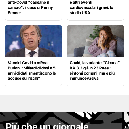
anti-Covid “causano il
e altri eventi
cancro”: il caso di Penny
cardiovascolari gravi: lo
Senner
studio USA
Vaccini Covid a mRna,
Covid, la variante “Cicada”
Burioni “Miliardi di dosi e 5
BA.3.2 già in 23 Paesi:
anni di dati smentiscono le
sintomi comuni, ma è più
accuse sui rischi”
immunoevasiva
Più che un giornale