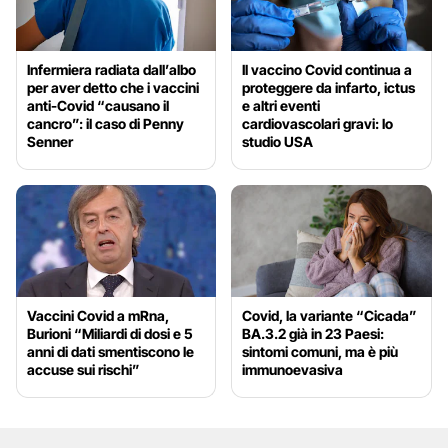
Infermiera radiata dall’albo
Il vaccino Covid continua a
per aver detto che i vaccini
proteggere da infarto, ictus
anti-Covid “causano il
e altri eventi
cancro”: il caso di Penny
cardiovascolari gravi: lo
Senner
studio USA
Vaccini Covid a mRna,
Covid, la variante “Cicada”
Burioni “Miliardi di dosi e 5
BA.3.2 già in 23 Paesi:
anni di dati smentiscono le
sintomi comuni, ma è più
accuse sui rischi”
immunoevasiva