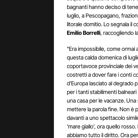
bagnanti hanno deciso di tener
luglio, a Pescopagano, frazion
litorale domitio. Lo segnala il 
Emilio Borrelli
, raccogliendo la
"Era impossibile, come ormai 
questa calda domenica di lugli
coportavoce provinciale dei v
costretti a dover fare i conti con
d'Europa lasciato al degrado
per i tanti stabilimenti balnea
una casa per le vacanze. Una s
mettere la parola fine. Non è 
davanti a uno spettacolo simile
‘mare giallo', ora quello ross
abbiamo tutto il diritto. Ora p