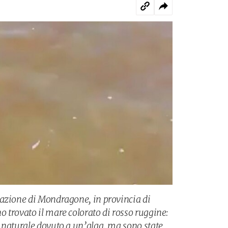
razione di Mondragone, in provincia di
 trovato il mare colorato di rosso ruggine:
 naturale dovuto a un’alga, ma sono state