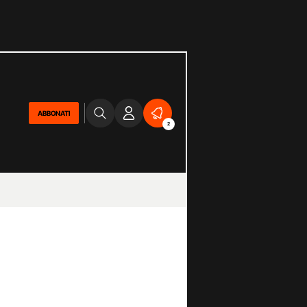
ABBONATI
2