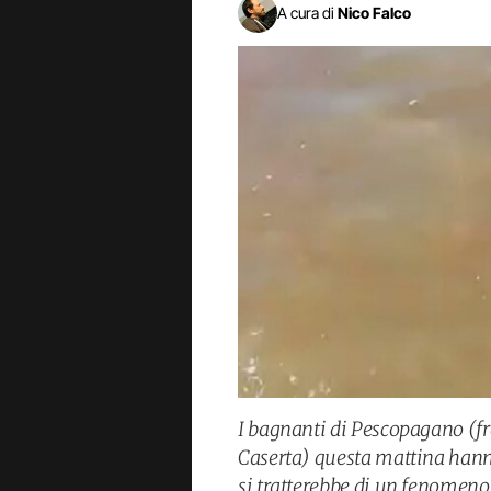
A cura di
Nico Falco
I bagnanti di Pescopagano (f
Caserta) questa mattina hanno
si tratterebbe di un fenomeno