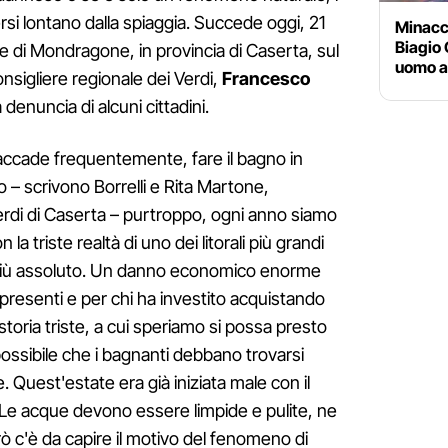
si lontano dalla spiaggia. Succede oggi, 21
Minacc
Biagio 
e di Mondragone, in provincia di Caserta, sul
uomo a
consigliere regionale dei Verdi,
Francesco
 denuncia di alcuni cittadini.
accade frequentemente, fare il bagno in
o – scrivono Borrelli e Rita Martone,
erdi di Caserta – purtroppo, ogni anno siamo
 la triste realtà di uno dei litorali più grandi
 più assoluto. Un danno economico enorme
ri presenti e per chi ha investito acquistando
toria triste, a cui speriamo si possa presto
possibile che i bagnanti debbano trovarsi
. Quest'estate era già iniziata male con il
o. Le acque devono essere limpide e pulite, ne
erò c'è da capire il motivo del fenomeno di