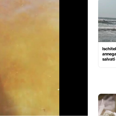
Ischitel
annegar
salvati 