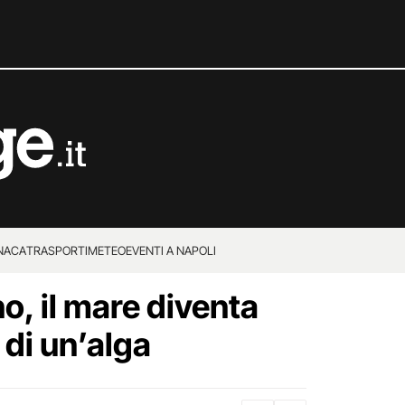
NACA
TRASPORTI
METEO
EVENTI A NAPOLI
o, il mare diventa
 di un’alga