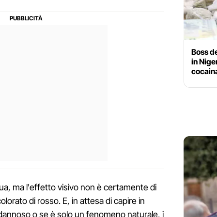
Boss de
in Niger
cocaina
cua, ma l'effetto visivo non è certamente di
 colorato di rosso. E, in attesa di capire in
annoso o se è solo un fenomeno naturale, i