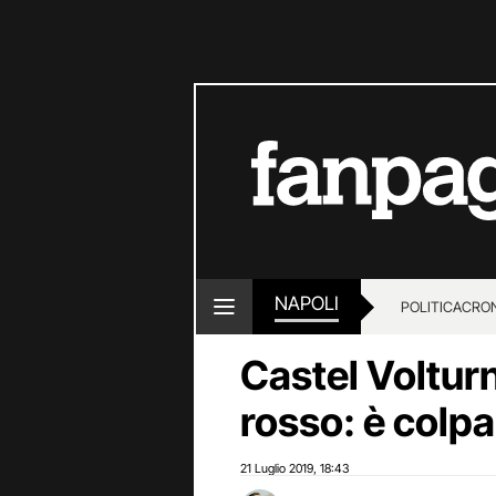
NAPOLI
POLITICA
CRO
Castel Volturn
rosso: è colpa
21 Luglio 2019
18:43
,