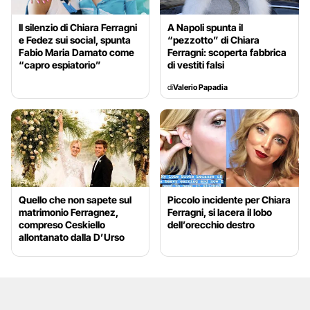
Il silenzio di Chiara Ferragni
A Napoli spunta il
e Fedez sui social, spunta
“pezzotto” di Chiara
Fabio Maria Damato come
Ferragni: scoperta fabbrica
“capro espiatorio”
di vestiti falsi
di
Valerio Papadia
Quello che non sapete sul
Piccolo incidente per Chiara
matrimonio Ferragnez,
Ferragni, si lacera il lobo
compreso Ceskiello
dell’orecchio destro
allontanato dalla D’Urso